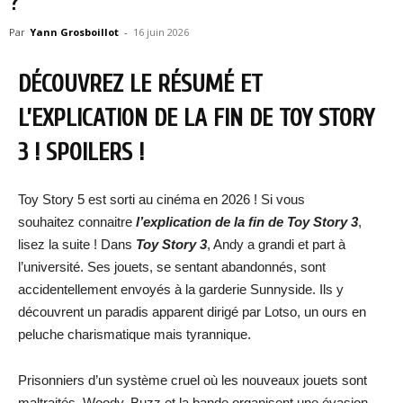
?
Par
Yann Grosboillot
-
16 juin 2026
DÉCOUVREZ LE RÉSUMÉ ET
L’EXPLICATION DE LA FIN DE TOY STORY
3 ! SPOILERS !
Toy Story 5 est sorti au cinéma en 2026 ! Si vous
souhaitez connaitre
l’explication de la fin de Toy Story 3
,
lisez la suite ! Dans
Toy Story 3
, Andy a grandi et part à
l’université. Ses jouets, se sentant abandonnés, sont
accidentellement envoyés à la garderie Sunnyside. Ils y
découvrent un paradis apparent dirigé par Lotso, un ours en
peluche charismatique mais tyrannique.
Prisonniers d’un système cruel où les nouveaux jouets sont
maltraités, Woody, Buzz et la bande organisent une évasion