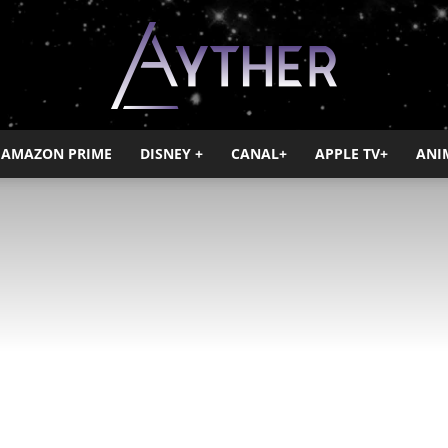
AMAZON PRIME
DISNEY +
CANAL+
APPLE TV+
ANI
Ayther