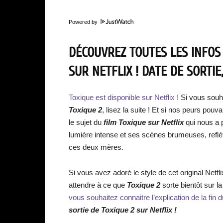
Powered by
DÉCOUVREZ TOUTES LES INFOS
SUR NETFLIX ! DATE DE SORTI
Toxique est disponible sur Netflix !
Si vous souha
Toxique 2
, lisez la suite ! Et si nos peurs pouv
le sujet du
film Toxique sur Netflix
qui nous a 
lumière intense et ses scènes brumeuses, reflé
ces deux mères.
Si vous avez adoré le style de cet original Ne
attendre à ce que
Toxique 2
sorte bientôt sur 
vous souhaitez connaitre l’explication de la fin du
sortie de Toxique 2 sur Netflix !