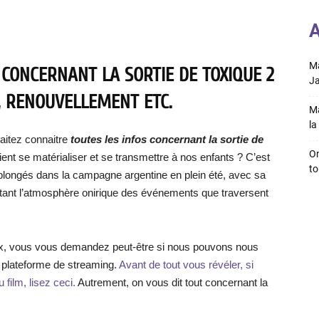
A
Ma
 CONCERNANT LA SORTIE DE TOXIQUE 2
Ja
E, RENOUVELLEMENT ETC.
Ma
la 
itez connaitre
toutes les infos concernant la sortie de
On
aient se matérialiser et se transmettre à nos enfants ? C’est
to
plongés dans la campagne argentine en plein été, avec sa
tant l’atmosphère onirique des événements que traversent
tflix, vous vous demandez peut-être si nous pouvons nous
la plateforme de streaming.
Avant de tout vous révéler, si
 film, lisez ceci.
Autrement, on vous dit tout concernant la