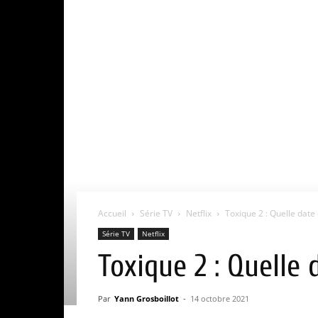
Accueil
Série TV
Netflix
Toxique 2 : Quelle date 
Série TV
Netflix
Toxique 2 : Quelle 
Par
Yann Grosboillot
-
14 octobre 2021