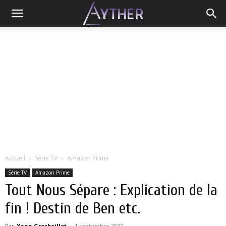
Accueil
Série TV
Amazon Prime
Série TV
Amazon Prime
Tout Nous Sépare : Explication de la
fin ! Destin de Ben etc.
Par
Yann Grosboillot
-
1 septembre 2022