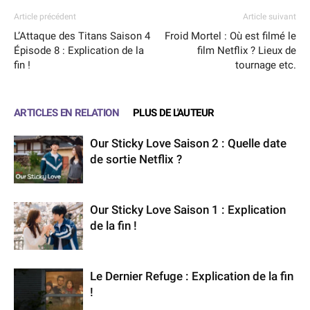
Article précédent
Article suivant
L’Attaque des Titans Saison 4
Froid Mortel : Où est filmé le
Épisode 8 : Explication de la
film Netflix ? Lieux de
fin !
tournage etc.
ARTICLES EN RELATION
PLUS DE L'AUTEUR
Our Sticky Love Saison 2 : Quelle date
de sortie Netflix ?
Our Sticky Love Saison 1 : Explication
de la fin !
Le Dernier Refuge : Explication de la fin
!