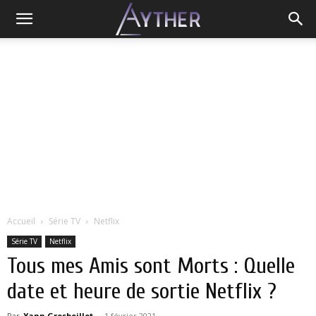
Accueil
Série TV
Netflix
Série TV
Netflix
Tous mes Amis sont Morts : Quelle
date et heure de sortie Netflix ?
Par
Yann Grosboillot
-
1 février 2021