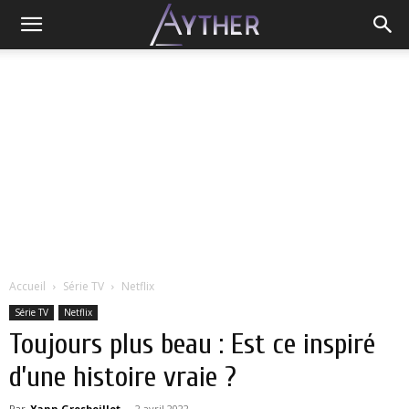
Accueil
Série TV
Netflix
Série TV
Netflix
Toujours plus beau : Est ce inspiré
d’une histoire vraie ?
Par
Yann Grosboillot
-
2 avril 2022