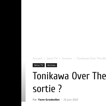
Accueil
Série TV
Animes
Tonikawa Over The Moo
Série TV
Animes
Tonikawa Over The
sortie ?
Par
Yann Grosboillot
-
25 juin 2023