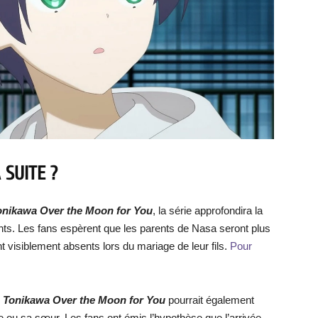
 SUITE ?
onikawa Over the Moon for You
, la série approfondira la
s. Les fans espèrent que les parents de Nasa seront plus
nt visiblement absents lors du mariage de leur fils.
Pour
e Tonikawa Over the Moon for You
pourrait également
 ou sa sœur. Les fans ont émis l’hypothèse que l’arrivée