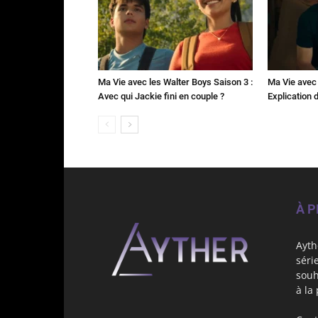
Ma Vie avec les Walter Boys Saison 3 :
Ma Vie avec 
Avec qui Jackie fini en couple ?
Explication de
À 
Ayth
séri
souh
à la