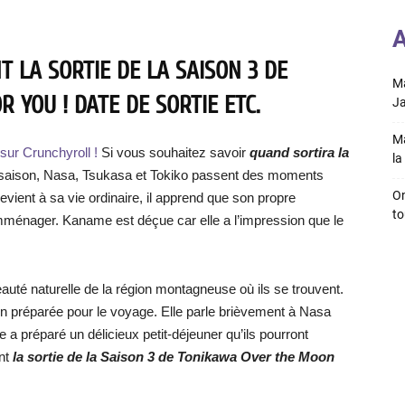
A
 LA SORTIE DE LA SAISON 3 DE
Ma
 YOU ! DATE DE SORTIE ETC.
Ja
Ma
sur Crunchyroll !
Si vous souhaitez savoir
quand sortira la
la 
ième saison, Nasa, Tsukasa et Tokiko passent des moments
On
ient à sa vie ordinaire, il apprend que son propre
to
emménager. Kaname est déçue car elle a l’impression que le
auté naturelle de la région montagneuse où ils se trouvent.
bien préparée pour le voyage. Elle parle brièvement à Nasa
le a préparé un délicieux petit-déjeuner qu’ils pourront
nt
la sortie de la Saison 3 de Tonikawa Over the Moon