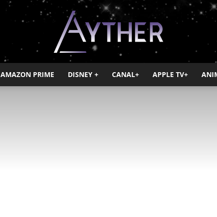
AMAZON PRIME
DISNEY +
CANAL+
APPLE TV+
ANI
Ayther