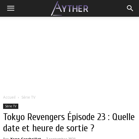
Accueil
Série TV
Série TV
Tokyo Revengers Épisode 23 : Quelle
date et heure de sortie ?
Par
Yann Grosboillot
-
7 septembre 2021