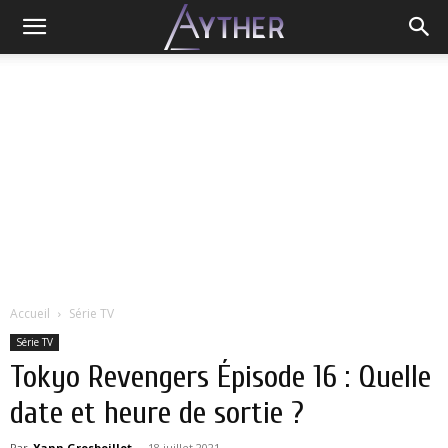
Accueil
Série TV
Série TV
Tokyo Revengers Épisode 16 : Quelle
date et heure de sortie ?
Par
Yann Grosboillot
-
18 juillet 2021