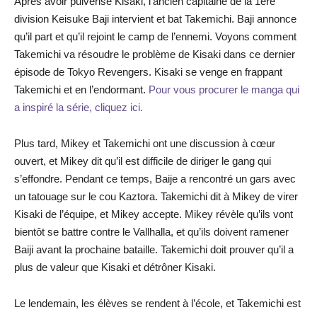
Après avoir pulvérisé Kisaki, l’ancien capitaine de la 1ère
division Keisuke Baji intervient et bat Takemichi. Baji annonce
qu’il part et qu’il rejoint le camp de l’ennemi. Voyons comment
Takemichi va résoudre le problème de Kisaki dans ce dernier
épisode de Tokyo Revengers. Kisaki se venge en frappant
Takemichi et en l’endormant.
Pour vous procurer le manga qui
a inspiré la série, cliquez ici.
Plus tard, Mikey et Takemichi ont une discussion à cœur
ouvert, et Mikey dit qu’il est difficile de diriger le gang qui
s’effondre. Pendant ce temps, Baije a rencontré un gars avec
un tatouage sur le cou Kaztora. Takemichi dit à Mikey de virer
Kisaki de l’équipe, et Mikey accepte. Mikey révèle qu’ils vont
bientôt se battre contre le Vallhalla, et qu’ils doivent ramener
Baiji avant la prochaine bataille. Takemichi doit prouver qu’il a
plus de valeur que Kisaki et détrôner Kisaki.
Le lendemain, les élèves se rendent à l’école, et Takemichi est