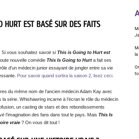
A
TO HURT EST BASÉ SUR DES FAITS
Ma
Ja
Ma
!
Si vous souhaitez savoir si
This is Going to Hurt est
la 
a toute nouvelle comédie
This Is Going to Hurt
a fait ses
On
le d’un médecin junior essayant de jongler entre sa vie
to
ressante.
Pour savoir quand sortira la saison 2, lisez ceci.
ires du même nom de l’ancien médecin Adam Kay avec
la série. Whishawring incarne à l’écran le rôle du médecin
rofusion, un casting de stars et des rebondissements
ivé l’imagination des fans dans tout le pays. Mais
This Is
oire vraie
? On vous dit tout !