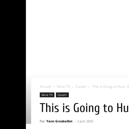
Accueil
Série TV
Canal+
This is Going to Hurt : E
Série TV
Canal+
This is Going to Hu
Par
Yann Grosboillot
-
2 juin 2022