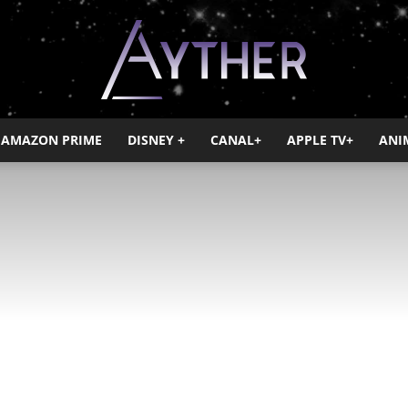
AMAZON PRIME
DISNEY +
CANAL+
APPLE TV+
ANI
Ayther