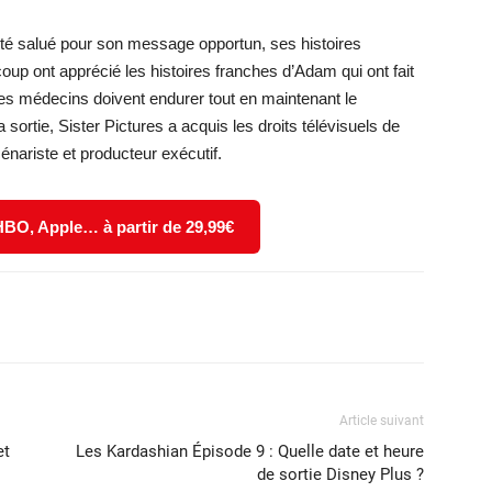
té salué pour son message opportun, ses histoires
oup ont apprécié les histoires franches d’Adam qui ont fait
es médecins doivent endurer tout en maintenant le
sortie, Sister Pictures a acquis les droits télévisuels de
ariste et producteur exécutif.
 HBO, Apple… à partir de 29,99€
X
WhatsApp
Email
Article suivant
et
Les Kardashian Épisode 9 : Quelle date et heure
de sortie Disney Plus ?