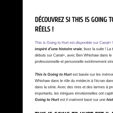
DÉCOUVREZ SI THIS IS GOING 
RÉELS !
This is Going to Hurt est disponible sur Canal+ 
inspiré d’une histoire vraie
, lisez la suite ! L
débuts sur Canal+, avec Ben Whishaw dans le rô
professionnelle et personnelle extrêmement st
This Is Going to Hurt
est basée sur les mémo
Whishaw dans le rôle du médecin à l’écran dans 
dans la série. Avec des rires et des larmes à p
importants, les intrigues émotionnelles ont capt
Going to Hurt
est il vraiment basé sur une
hist