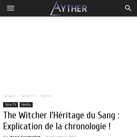
Accueil
Série TV
Netflix
Série TV
Netflix
The Witcher l’Héritage du Sang :
Explication de la chronologie !
Par
Yann Grosboillot
-
26 décembre 2022