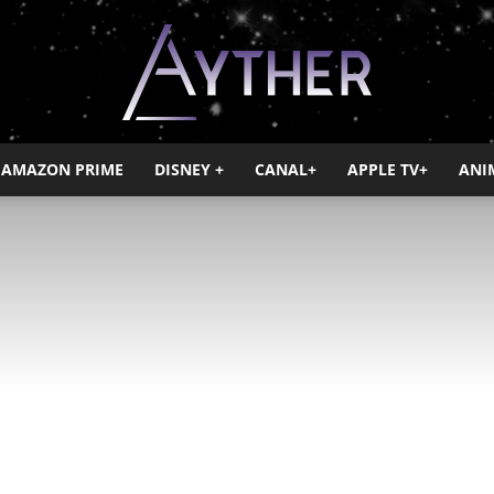
AMAZON PRIME
DISNEY +
CANAL+
APPLE TV+
ANI
Ayther