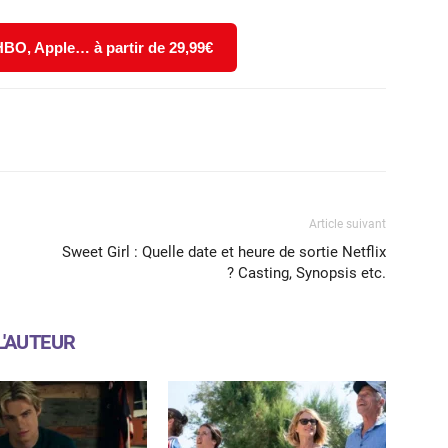
 HBO, Apple… à partir de 29,99€
X
WhatsApp
Email
Article suivant
Sweet Girl : Quelle date et heure de sortie Netflix
? Casting, Synopsis etc.
L'AUTEUR