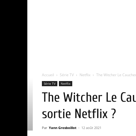
Accueil
Série TV
Netflix
The Witcher Le Cauchema
Série TV
Netflix
The Witcher Le Ca
sortie Netflix ?
Par
Yann Grosboillot
-
12 août 2021