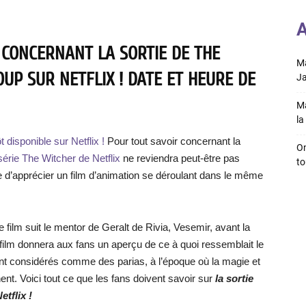
A
 CONCERNANT LA SORTIE DE THE
Ma
UP SUR NETFLIX ! DATE ET HEURE DE
Ja
Ma
la 
disponible sur Netflix !
Pour tout savoir concernant la
On
série The Witcher de Netflix
ne reviendra peut-être pas
to
 d’apprécier un film d’animation se déroulant dans le même
e film suit le mentor de Geralt de Rivia, Vesemir, avant la
film donnera aux fans un aperçu de ce à quoi ressemblait le
nt considérés comme des parias, à l’époque où la magie et
ent. Voici tout ce que les fans doivent savoir sur
la sortie
tflix !