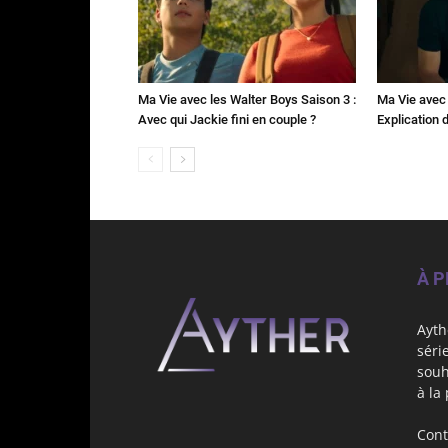
Ma Vie avec les Walter Boys Saison 3 :
Ma Vie avec 
Avec qui Jackie fini en couple ?
Explication de
À 
Ayth
séri
souh
à la
Cont