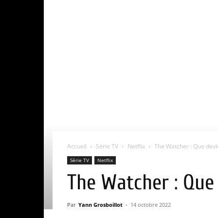
Accueil
Série TV
Netflix
The Watcher : Que devi
Série TV
Netflix
The Watcher : Que
Par
Yann Grosboillot
-
14 octobre 2022