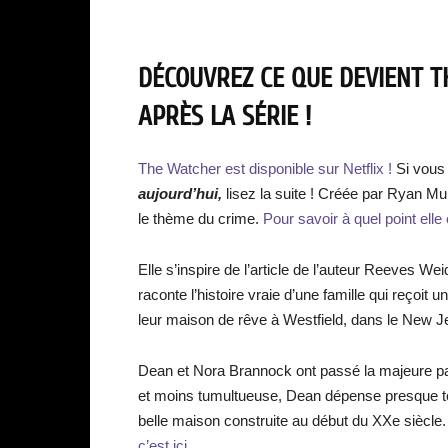
DÉCOUVREZ CE QUE DEVIENT T
APRÈS LA SÉRIE !
The Watcher est disponible sur Netflix !
Si vous
aujourd’hui,
lisez la suite ! Créée par Ryan M
le thème du crime.
Pour savoir à quel point elle e
Elle s’inspire de l’article de l’auteur Reeves
raconte l’histoire vraie d’une famille qui reçoi
leur maison de rêve à Westfield, dans le New J
Dean et Nora Brannock ont passé la majeure part
et moins tumultueuse, Dean dépense presque t
belle maison construite au début du XXe siècle
c’est ici.