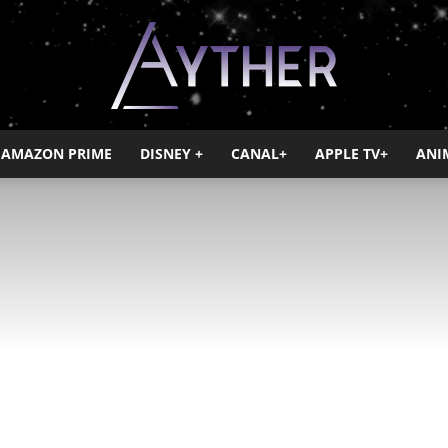
AMAZON PRIME
DISNEY +
CANAL+
APPLE TV+
ANI
Ayther