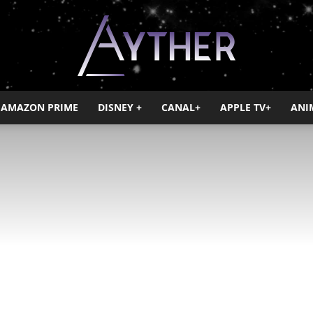
AMAZON PRIME
DISNEY +
CANAL+
APPLE TV+
ANI
Ayther