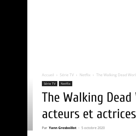
Accueil
Série TV
Netflix
The Walking Dead World 
Série TV
Netflix
The Walking Dead W
acteurs et actrices
Par
Yann Grosboillot
-
5 octobre 2020