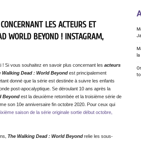
A
 CONCERNANT LES ACTEURS ET
Ma
AD WORLD BEYOND ! INSTAGRAM,
Ja
Ma
la 
i ! Si vous souhaitez en savoir plus concernant les
acteurs
On
 Walking Dead : World Beyond
est principalement
to
ant donné que la série est destinée à suivre les enfants
monde post-apocalyptique. Se déroulant 10 ans après la
ld Beyond
est la deuxième retombée et la troisième série de
ême son 10e anniversaire fin octobre 2020. Pour ceux qui
a dixième saison de la série originale sortie début octobre,
ons,
The Walking Dead : World Beyond
relie les sous-