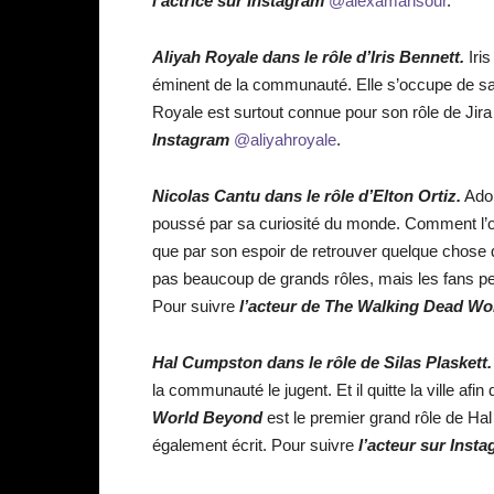
l’actrice sur Instagram
@alexamansour
.
Aliyah Royale dans le rôle d’Iris Bennett.
Iris
éminent de la communauté. Elle s’occupe de sa 
Royale est surtout connue pour son rôle de Jir
Instagram
@aliyahroyale
.
Nicolas Cantu dans le rôle d’Elton Ortiz.
Adol
poussé par sa curiosité du monde. Comment l’ord
que par son espoir de retrouver quelque chose q
pas beaucoup de grands rôles, mais les fans p
Pour suivre
l’acteur de The Walking Dead W
Hal Cumpston dans le rôle de Silas Plaskett.
la communauté le jugent. Et il quitte la ville af
World Beyond
est le premier grand rôle de Hal 
également écrit. Pour suivre
l’acteur sur Inst