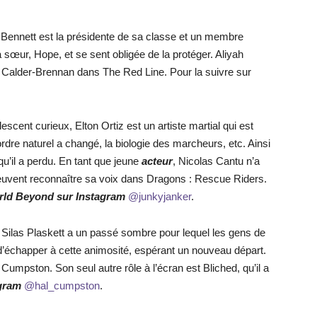
 Bennett est la présidente de sa classe et un membre
sœur, Hope, et se sent obligée de la protéger. Aliyah
a Calder-Brennan dans The Red Line. Pour la suivre sur
escent curieux, Elton Ortiz est un artiste martial qui est
re naturel a changé, la biologie des marcheurs, etc. Ainsi
u’il a perdu. En tant que jeune
acteur
, Nicolas Cantu n’a
euvent reconnaître sa voix dans Dragons : Rescue Riders.
orld Beyond sur Instagram
@junkyjanker
.
Silas Plaskett a un passé sombre pour lequel les gens de
in d’échapper à cette animosité, espérant un nouveau départ.
Cumpston. Son seul autre rôle à l’écran est Bliched, qu’il a
agram
@hal_cumpston
.