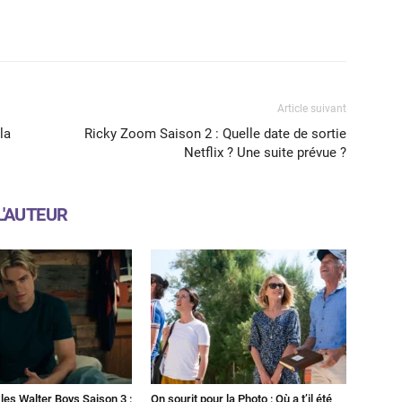
X
WhatsApp
Email
Article suivant
la
Ricky Zoom Saison 2 : Quelle date de sortie
Netflix ? Une suite prévue ?
L'AUTEUR
les Walter Boys Saison 3 :
On sourit pour la Photo : Où a t’il été