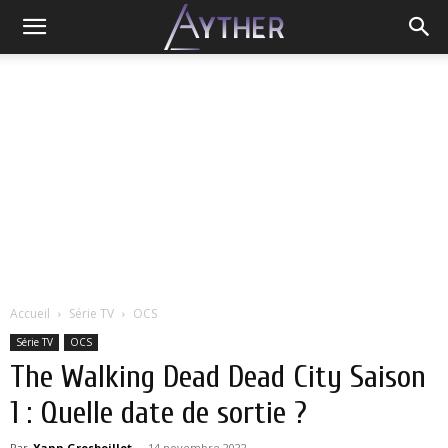
Accueil
Série TV
OCS
Série TV
OCS
The Walking Dead Dead City Saison
1 : Quelle date de sortie ?
Par
Yann Grosboillot
-
14 novembre 2022