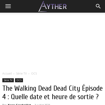
Accueil
Série TV
OCS
Série TV
OCS
The Walking Dead Dead City Épisode
4 : Quelle date et heure de sortie ?
Par
Yann Grosboillot
-
3 juillet 2023