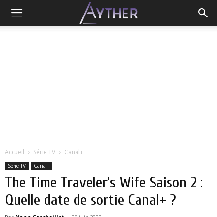
Accueil
Série TV
Canal+
Série TV
Canal+
The Time Traveler’s Wife Saison 2 :
Quelle date de sortie Canal+ ?
Par
Yann Grosboillot
-
20 juin 2022