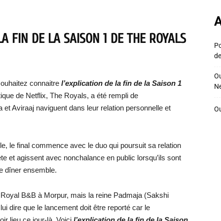
A
LA FIN DE LA SAISON 1 DE THE ROYALS
Po
de
Ou
ouhaitez connaitre
l’explication de la fin de la Saison 1
Ne
tique de Netflix, The Royals, a été rempli de
t Aviraaj naviguent dans leur relation personnelle et
Ou
, le final commence avec le duo qui poursuit sa relation
ecrète et agissent avec nonchalance en public lorsqu’ils sont
de dîner ensemble.
du Royal B&B à Morpur, mais la reine Padmaja (Sakshi
i dire que le lancement doit être reporté car le
r lieu ce jour-là. Voici
l’explication de la fin de la Saison