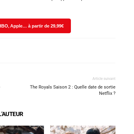
 HBO, Apple… à partir de 29,99€
X
WhatsApp
Email
Article suivant
e
The Royals Saison 2 : Quelle date de sortie
Netflix ?
L'AUTEUR