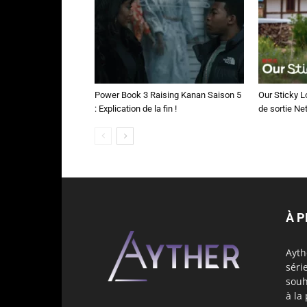
Power Book 3 Raising Kanan Saison 5
Our Sticky L
: Explication de la fin !
de sortie Net
À 
Ayth
séri
souh
à la