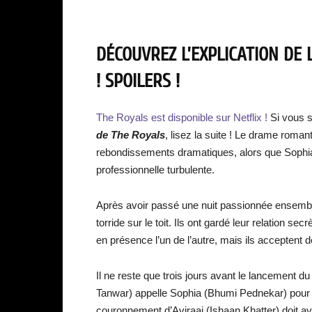
DÉCOUVREZ L’EXPLICATION DE 
! SPOILERS !
The Royals est disponible sur Netflix !
Si vous s
de The Royals
, lisez la suite ! Le drame roman
rebondissements dramatiques, alors que Sophia e
professionnelle turbulente.
Après avoir passé une nuit passionnée ensemble
torride sur le toit. Ils ont gardé leur relation s
en présence l’un de l’autre, mais ils acceptent 
Il ne reste que trois jours avant le lancement 
Tanwar) appelle Sophia (Bhumi Pednekar) pour lu
couronnement d’Aviraaj (Ishaan Khatter) doit avoi