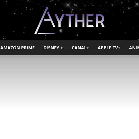
AMAZON PRIME
DISNEY +
CANAL+
APPLE TV+
ANI
Ayther