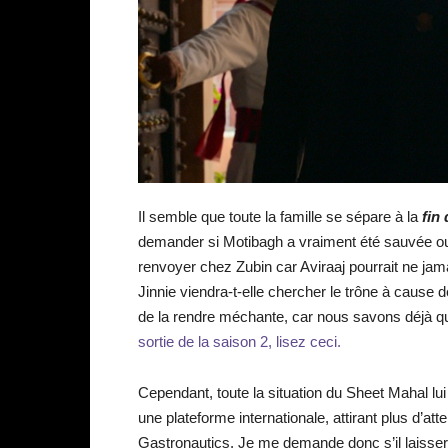
Il semble que toute la famille se sépare à la
fin
demander si Motibagh a vraiment été sauvée ou n
renvoyer chez Zubin car Aviraaj pourrait ne jam
Jinnie viendra-t-elle chercher le trône à cause de 
de la rendre méchante, car nous savons déjà qu
sortie de la saison 2, lisez ceci.
Cependant, toute la situation du Sheet Mahal lu
une plateforme internationale, attirant plus d’att
Gastronautics. Je me demande donc s’il laissera 