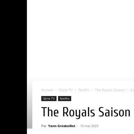
Accueil
Série TV
Netflix
The Royals Saison 1 : Exp
Série TV
Netflix
The Royals Saison 1
Par
Yann Grosboillot
-
10 mai 2025