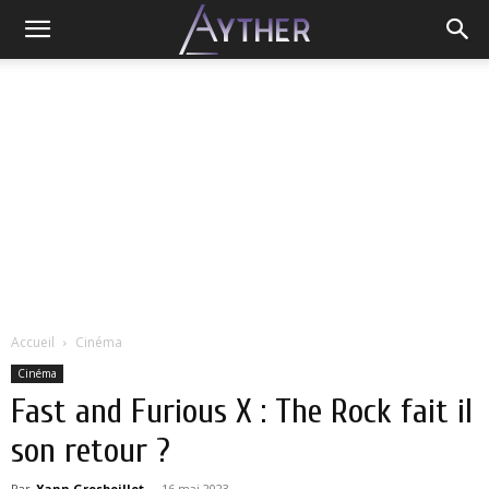
Accueil
Cinéma
Cinéma
Fast and Furious X : The Rock fait il
son retour ?
Par
Yann Grosboillot
-
16 mai 2023