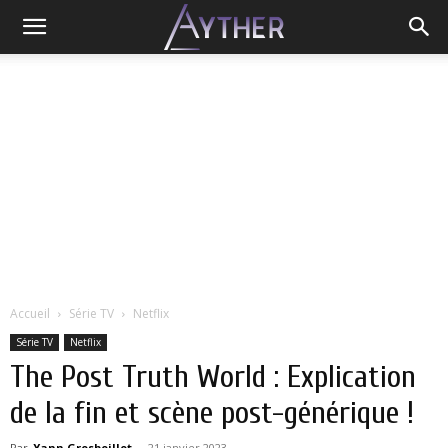
Accueil
Série TV
Netflix
Série TV
Netflix
The Post Truth World : Explication
de la fin et scène post-générique !
Par
Yann Grosboillot
-
21 janvier 2023