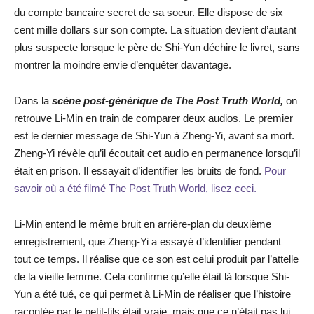
du compte bancaire secret de sa soeur. Elle dispose de six
cent mille dollars sur son compte. La situation devient d’autant
plus suspecte lorsque le père de Shi-Yun déchire le livret, sans
montrer la moindre envie d’enquêter davantage.
Dans la
scène post-générique de The Post Truth World,
on
retrouve Li-Min en train de comparer deux audios. Le premier
est le dernier message de Shi-Yun à Zheng-Yi, avant sa mort.
Zheng-Yi révèle qu’il écoutait cet audio en permanence lorsqu’il
était en prison. Il essayait d’identifier les bruits de fond.
Pour
savoir où a été filmé The Post Truth World, lisez ceci.
Li-Min entend le même bruit en arrière-plan du deuxième
enregistrement, que Zheng-Yi a essayé d’identifier pendant
tout ce temps. Il réalise que ce son est celui produit par l’attelle
de la vieille femme. Cela confirme qu’elle était là lorsque Shi-
Yun a été tué, ce qui permet à Li-Min de réaliser que l’histoire
racontée par le petit-fils était vraie, mais que ce n’était pas lui