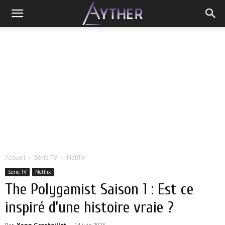
Accueil
Série TV
Netflix
Série TV
Netflix
The Polygamist Saison 1 : Est ce
inspiré d’une histoire vraie ?
Par
Yann Grosboillot
-
14 juin 2026