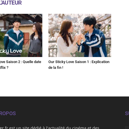
L'AUTEUR
ove Saison 2 : Quelle date
Our Sticky Love Saison 1 : Explication
flix ?
de la fin !
PROPOS
S
er.fr est un site dédié à l'actualité du cinéma et des