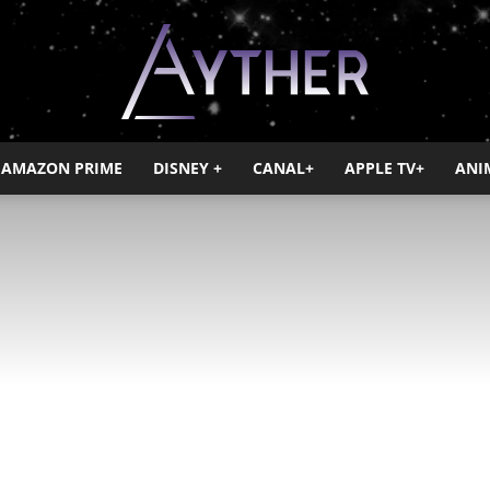
AMAZON PRIME
DISNEY +
CANAL+
APPLE TV+
ANI
Ayther