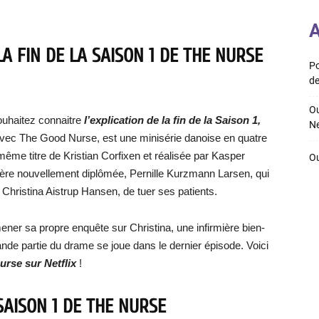
A
LA FIN DE LA SAISON 1 DE THE NURSE
Po
de
Ou
ouhaitez connaitre
l’explication de la fin de la Saison 1,
Ne
vec The Good Nurse, est une minisérie danoise en quatre
 même titre de Kristian Corfixen et réalisée par Kasper
Ou
mière nouvellement diplômée, Pernille Kurzmann Larsen, qui
hristina Aistrup Hansen, de tuer ses patients.
ener sa propre enquête sur Christina, une infirmière bien-
e partie du drame se joue dans le dernier épisode. Voici
Nurse sur Netflix
!
 SAISON 1 DE THE NURSE