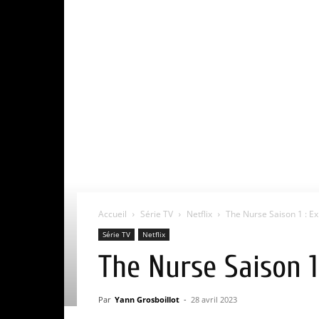
Accueil
Série TV
Netflix
The Nurse Saison 1 : Expl
Série TV
Netflix
The Nurse Saison 1 
Par
Yann Grosboillot
-
28 avril 2023