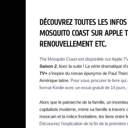
DÉCOUVREZ TOUTES LES INFOS
MOSQUITO COAST SUR APPLE TV
RENOUVELLEMENT ETC.
The Mosquito Coast est disponible sur Apple TV
Saison 2
, lisez la suite ! La série dramatique 
TV+
s’inspire du roman éponyme de Paul Therou
Amérique latine.
Pour vous procurer le livre qui a
format Kindle avec un essai gratuit de 14 jours, c
Alors que le patriarche de la famille, un invente
capitaliste moderne, mène sa famille à travers d
mexicain et la milice frontalière, les liens entr
Découvrez l’explication de la fin de la première 