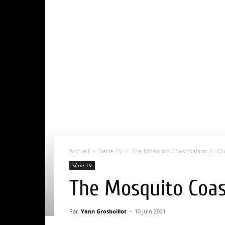
Accueil
Série TV
The Mosquito Coast Saison 2 : Que
Série TV
The Mosquito Coast
Par
Yann Grosboillot
-
10 juin 2021