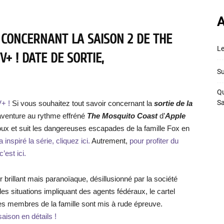
A
 CONCERNANT LA SAISON 2 DE THE
Le
+ ! DATE DE SORTIE,
Su
Qu
S
+ !
Si vous souhaitez tout savoir concernant la
sortie de la
d’aventure au rythme effréné
The Mosquito Coast
d’
Apple
x et suit les dangereuses escapades de la famille Fox en
 inspiré la série, cliquez ici.
Autrement,
pour profiter du
’est ici.
ur brillant mais paranoïaque, désillusionné par la société
es situations impliquant des agents fédéraux, le cartel
e les membres de la famille sont mis à rude épreuve.
saison en détails !