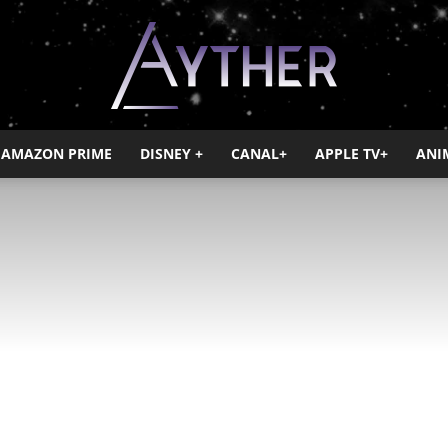
AMAZON PRIME
DISNEY +
CANAL+
APPLE TV+
ANI
Ayther