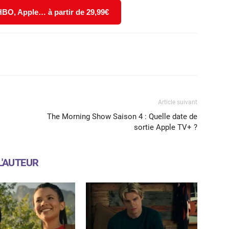
 HBO, Apple… à partir de 29,99€
X
WhatsApp
Email
Article suivant
The Morning Show Saison 4 : Quelle date de
sortie Apple TV+ ?
L'AUTEUR