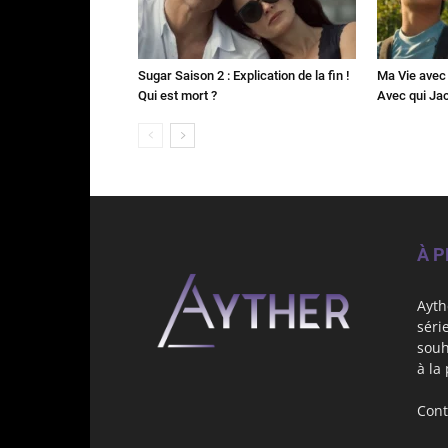
Sugar Saison 2 : Explication de la fin !
Ma Vie avec 
Qui est mort ?
Avec qui Jac
À 
Ayth
séri
souh
à la
Cont