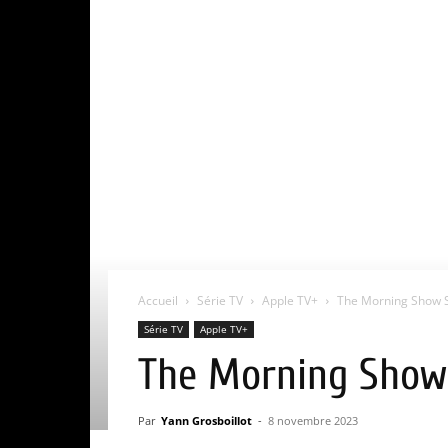
Accueil
Série TV
Apple TV+
The Morning Show Sai
Série TV
Apple TV+
The Morning Show S
Par
Yann Grosboillot
-
8 novembre 2023