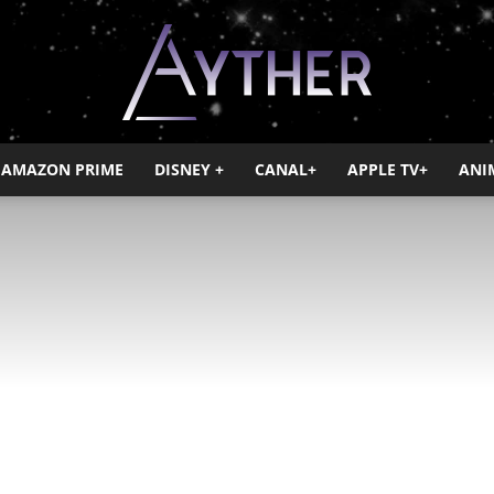
AMAZON PRIME
DISNEY +
CANAL+
APPLE TV+
ANI
Ayther