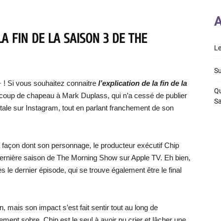
A
A FIN DE LA SAISON 3 DE THE
Le
Su
+
! Si vous souhaitez connaitre
l’explication de la fin de la
Qu
and coup de chapeau à Mark Duplass, qui n’a cessé de publier
S
entale sur Instagram, tout en parlant franchement de son
la façon dont son personnage, le producteur exécutif Chip
dernière saison de The Morning Show sur Apple TV. Eh bien,
ès le dernier épisode, qui se trouve également être le final
 mais son impact s’est fait sentir tout au long de
lement sobre, Chip est le seul à avoir pu crier et lâcher une