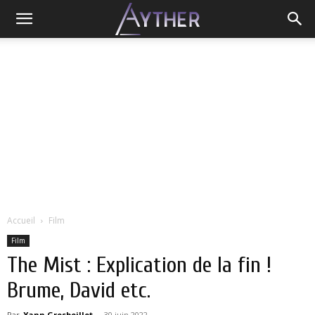
Accueil
Film
Film
The Mist : Explication de la fin !
Brume, David etc.
Par
Yann Grosboillot
-
30 juin 2022