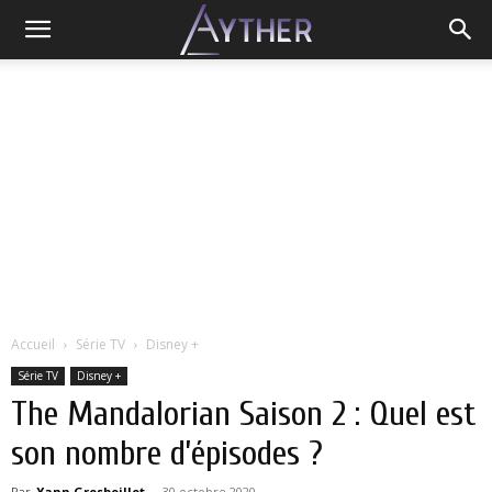
Accueil
Série TV
Disney +
Série TV
Disney +
The Mandalorian Saison 2 : Quel est
son nombre d’épisodes ?
Par
Yann Grosboillot
-
30 octobre 2020