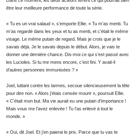
Dans ce moment, les deux acteurs livrent ce qui pourrait bien
être leur meilleure performance de toute la série.
« Tu es un vrai salaud », s’emporte Ellie. « Tu m’as menti. Tu
m’as regardé dans les yeux et tu as menti, et c’était le même
visage. Le même putain de regard. Mais je crois que je le
savais déjà. Je le savais depuis le début. Alors, je vais te
donner une dernière chance. Dis-moi ce qui s’est passé avec
les Lucioles. Si tu me mens encore, c’est fini. Y avait-il
d’autres personnes immunisées ? »
Joel, luttant contre les larmes, secoue silencieusement la tête
pour dire non. « Alors j’étais censée mourir », poursuit Ellie.
« C’était mon but. Ma vie aurait eu une putain d’importance !
Mais vous me l’avez enlevée ! Tu l’as enlevé à tout le
monde. »
« Oui, dit Joel. Et j’en paierai le prix. Parce que tu vas te