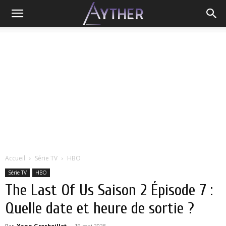
Accueil
Série TV
HBO
Série TV
HBO
The Last Of Us Saison 2 Épisode 7 :
Quelle date et heure de sortie ?
Par
Yann Grosboillot
-
19 mai 2025