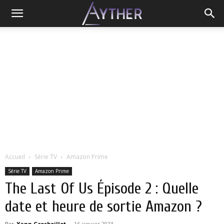
Accueil
Série TV
Amazon Prime
Série TV
Amazon Prime
The Last Of Us Épisode 2 : Quelle
date et heure de sortie Amazon ?
Par
Yann Grosboillot
-
16 janvier 2023