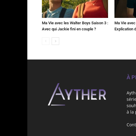
Ma Vie avec les Walter Boys Saison 3 :
Ma Vie avec 
Avec qui Jackie fini en couple ?
Explication de
À 
Ayth
séri
souh
à la
Cont