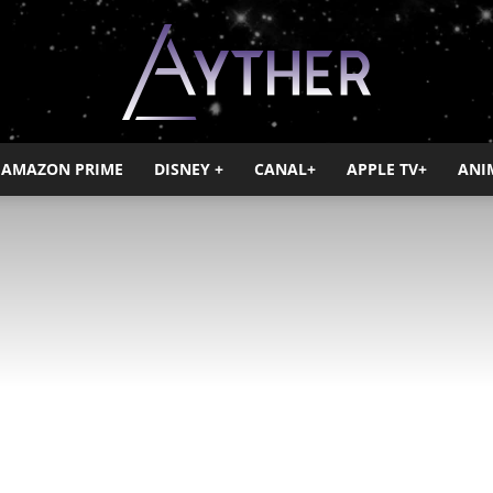
AMAZON PRIME
DISNEY +
CANAL+
APPLE TV+
ANI
Ayther