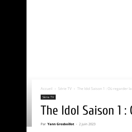
Accueil
Série TV
The Idol Saison 1 : Où regarder la
Série TV
The Idol Saison 1 
Par
Yann Grosboillot
-
2 juin 2023