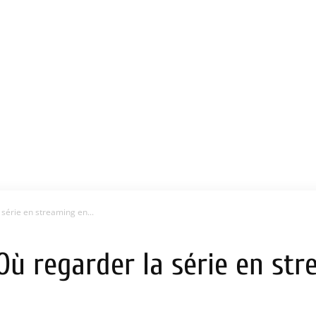
 série en streaming en...
: Où regarder la série en st