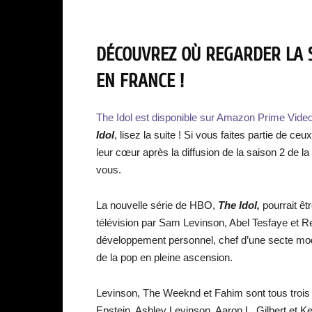
DÉCOUVREZ OÙ REGARDER LA S
EN FRANCE !
The Idol est disponible sur Amazon Prime Video
Idol
, lisez la suite ! Si vous faites partie de ce
leur cœur après la diffusion de la saison 2 de l
vous.
La nouvelle série de HBO,
The Idol,
pourrait êt
télévision par Sam Levinson, Abel Tesfaye et 
développement personnel, chef d’une secte mode
de la pop en pleine ascension.
Levinson, The Weeknd et Fahim sont tous trois 
Epstein, Ashley Levinson, Aaron L. Gilbert et K