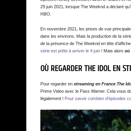
29 juin 2021, lorsque The Weeknd a déclaré qu’il
HBO.
En novembre 2021, les prises de vue principales 
dans les environs. Mais la production de la sér
de la présence de The Weeknd en tête d’affiche 
série est prête à arriver le 4 juin
! Mais alors
où 
OÙ REGARDER THE IDOL EN ST
Pour regarder en
streaming en France The Id
Prime Video avec le Pass Warner. Cela vous d
légalement !
Pour savoir combien d’épisodes com