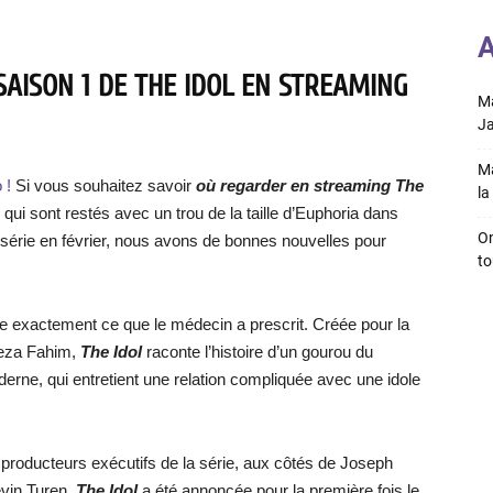
A
AISON 1 DE THE IDOL EN STREAMING
Ma
Ja
Ma
 !
Si vous souhaitez savoir
où regarder en streaming The
la 
ux qui sont restés avec un trou de la taille d’Euphoria dans
On
a série en février, nous avons de bonnes nouvelles pour
to
re exactement ce que le médecin a prescrit. Créée pour la
Reza Fahim,
The Idol
raconte l’histoire d’un gourou du
rne, qui entretient une relation compliquée avec une idole
producteurs exécutifs de la série, aux côtés de Joseph
evin Turen.
The Idol
a été annoncée pour la première fois le