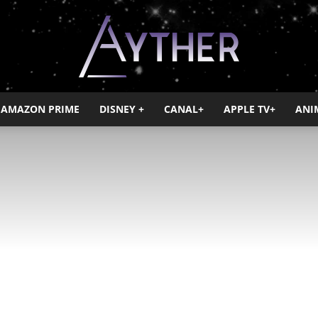
AMAZON PRIME
DISNEY +
CANAL+
APPLE TV+
ANI
Ayther