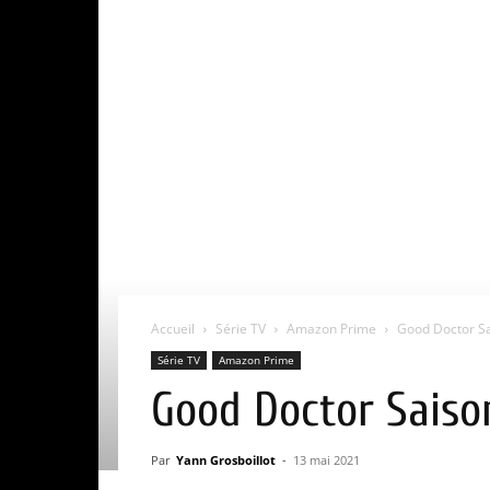
Accueil
Série TV
Amazon Prime
Good Doctor Sai
Série TV
Amazon Prime
Good Doctor Saison
Par
Yann Grosboillot
-
13 mai 2021