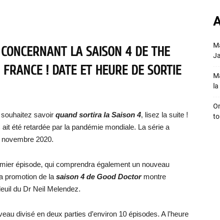
A
Ma
 CONCERNANT LA SAISON 4 DE THE
Ja
 FRANCE ! DATE ET HEURE DE SORTIE
Ma
la 
On
 souhaitez savoir
quand sortira la Saison 4
, lisez la suite !
to
ait été retardée par la pandémie mondiale. La série a
n novembre 2020.
remier épisode, qui comprendra également un nouveau
a promotion de la
saison 4 de Good Doctor
montre
deuil du Dr Neil Melendez.
eau divisé en deux parties d’environ 10 épisodes. A l’heure