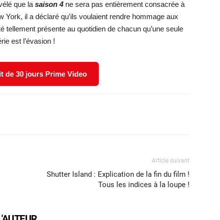
vélé que la
saison 4
ne sera pas entièrement consacrée à
York, il a déclaré qu’ils voulaient rendre hommage aux
été tellement présente au quotidien de chacun qu’une seule
rie est l’évasion !
it de 30 jours Prime Video
X
WhatsApp
Email
Article suivant
Shutter Island : Explication de la fin du film !
Tous les indices à la loupe !
L'AUTEUR