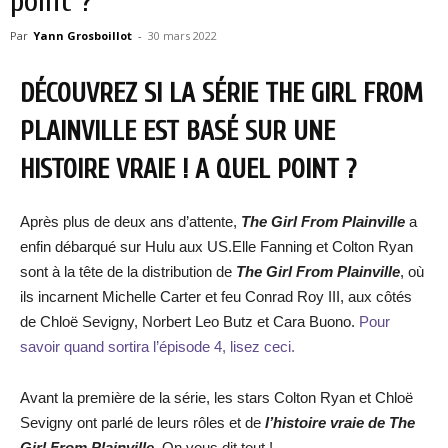
point ?
Par
Yann Grosboillot
-
30 mars 2022
DÉCOUVREZ SI LA SÉRIE THE GIRL FROM
PLAINVILLE EST BASÉ SUR UNE
HISTOIRE VRAIE ! A QUEL POINT ?
Après plus de deux ans d’attente,
The Girl From Plainville
a
enfin débarqué sur Hulu aux US.Elle Fanning et Colton Ryan
sont à la tête de la distribution de
The Girl From Plainville
, où
ils incarnent Michelle Carter et feu Conrad Roy III, aux côtés
de Chloë Sevigny, Norbert Leo Butz et Cara Buono.
Pour
savoir quand sortira l’épisode 4, lisez ceci.
Avant la première de la série, les stars Colton Ryan et Chloë
Sevigny ont parlé de leurs rôles et de
l’histoire vraie de The
Girl From Plainville.
On vous dit tout !