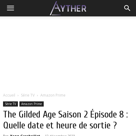
Accueil
Série TV
Amazon Prime
Série TV
Amazon Prime
The Gilded Age Saison 2 Épisode 8 :
Quelle date et heure de sortie ?
Par
Yann Grosboillot
-
12 décembre 2023