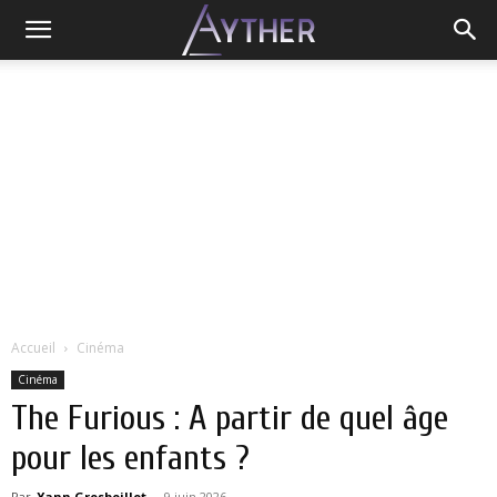
Accueil
Cinéma
Cinéma
The Furious : A partir de quel âge
pour les enfants ?
Par
Yann Grosboillot
-
9 juin 2026