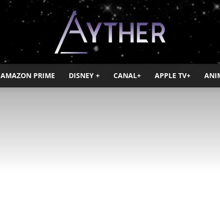
AMAZON PRIME
DISNEY +
CANAL+
APPLE TV+
ANI
Ayther