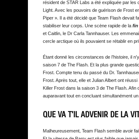
résident de STAR Labs a été expliquée par les 
Light. Avec les pouvoirs de guérison de Frost en
Piper ». Il a été décidé que Team Flash devait fai
stabiliser leur corps. Une scène rapide de la
fin
et Caitlin, le Dr Carla Tannhauser. Les emmenai
cercle arctique où ils pouvaient se rétablir en pr
Étant donné les circonstances de l’histoire, il n
saison 7 de The Flash. Et la plus grande questio
Frost. Compte tenu du passé du Dr. Tannhauser, 
Frost. Après tout, elle et Julian Albert ont réu
Killer Frost dans la saison 3 de The Flash. Afin 
auparavant tout en concluant simultanément un
QUE VA T’IL ADVENIR DE LA VI
Malheureusement, Team Flash semble avoir fait p
Et la vitesse de Barry est plus faible que jamai