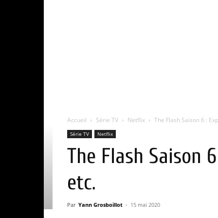
Accueil
Série TV
Netflix
The Flash Saison 6 : Expl
Série TV
Netflix
The Flash Saison 6 
etc.
Par
Yann Grosboillot
-
15 mai 2020