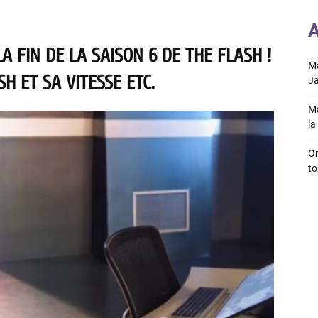
A
A FIN DE LA SAISON 6 DE THE FLASH !
Ma
H ET SA VITESSE ETC.
Ja
Ma
la 
On
to