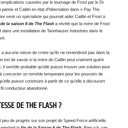
complications causées par le tournage de Frost par le Dr
 panne et Caitlin en état d’hibernation dans « Pay The
re venir un spécialiste qui pourrait aider Caitlin et Frost à
 de la saison 6 de The Flash
a révélé que la mère de Frost
t dans une installation de Tannhauser Industries dans le
ivé.
’y a aucune raison de croire qu’ils ne reviendront pas dans la
n est de savoir si la mère de Caitlin peut vraiment guérir
il semble probable qu’elle puisse trouver une solution pour
ssi à concocter un remède temporaire pour les pouvoirs de
qu’elle puisse construire à partir de ce qu’elle a découvert
 fil conducteur abandonné.
TESSE DE THE FLASH ?
eu de progrès sur son projet de Speed Force artificielle.
s pendant la
fin de la Saison 6 de The Flash
. Bien sûr, ses