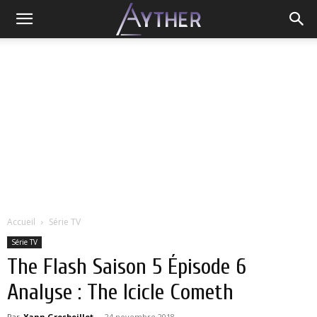
Accueil
Série TV
Série TV
The Flash Saison 5 Épisode 6
Analyse : The Icicle Cometh
Par
Yann Grosboillot
-
24 novembre 2018