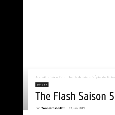
Accueil
Série TV
The Flash Saison 5 Épisode 16 Ana
Série TV
The Flash Saison 5
Par
Yann Grosboillot
-
13 juin 2019