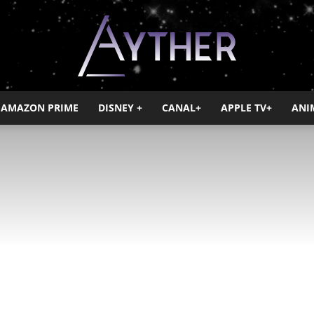
AMAZON PRIME
DISNEY +
CANAL+
APPLE TV+
ANI
Ayther