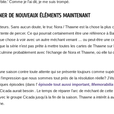
te.’ Comme je l’ai dit, je me suis trompé.
NNER DE NOUVEAUX ÉLÉMENTS MAINTENANT
tteurs. Sans aucun doute, le truc Nora / Thawne est la chose la plus
 tente de percer. Ce qui pourrait certainement être une référence à Bab
lque chose à voir avec un autre méchant venant … ou peut-être une c
e la série n’est pas prête à mettre toutes les cartes de Thawne sur la
 culmine probablement avec l’échange de Nora et Thawne, où elle lui 
une saison contre toute attente qui se présente toujours comme supér
s l’impression que nous sommes tout près de la résolution réelle? J’é
elques épisodes (dans l’
épisode tout aussi important,
Memorabilia
 Cicada aurait besoin . Le temps de réparer l’arc de méchant de cette
 le groupe Cicada jusqu’à la fin de la saison. Thawne a intérêt à a
ne.