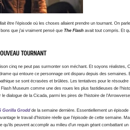
lait être l’épisode où les choses allaient prendre un tournant. On parl
si bons que j’ai vraiment pensé que
The Flash
avait tout compris. Et qu’
NOUVEAU TOURNANT
ison cinq ne peut pas surmonter son méchant. Et soyons réalistes, C
e drame qui entoure ce personnage ont disparu depuis des semaines. E
mpathique se sont écrasées et brûlées. Les tentatives pour le résou
 Flash Museum comme une des roues les plus fastidieuses de l’histoir
e dialogue de la Cicada, parmi les pires de l’histoire de l’Arrowverse
 Gorilla Grodd
de la semaine dernière. Essentiellement un épisod
antage le travail d’histoire réelle que l’épisode de cette semaine. Ma
 qu’ils peuvent accomplir au milieu d’un requin géant combattant un go