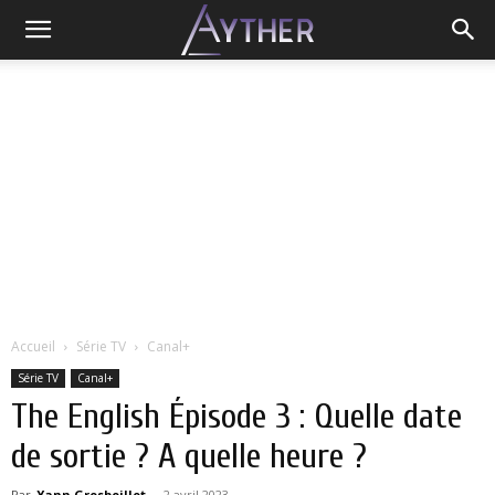
Accueil
Série TV
Canal+
Série TV
Canal+
The English Épisode 3 : Quelle date
de sortie ? A quelle heure ?
Par
Yann Grosboillot
-
2 avril 2023