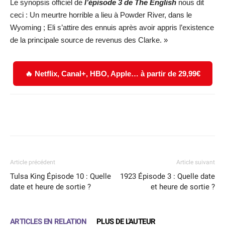
Le synopsis officiel de
l’épisode 3 de The English
nous dit
ceci : Un meurtre horrible a lieu à Powder River, dans le
Wyoming ; Eli s’attire des ennuis après avoir appris l’existence
de la principale source de revenus des Clarke. »
🔥 Netflix, Canal+, HBO, Apple… à partir de 29,99€
Facebook
X
WhatsApp
Email
Article précédent
Article suivant
Tulsa King Épisode 10 : Quelle
1923 Épisode 3 : Quelle date
date et heure de sortie ?
et heure de sortie ?
ARTICLES EN RELATION
PLUS DE L'AUTEUR