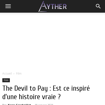
Accueil
Film
Film
The Devil to Pay : Est ce inspiré
d’une histoire vraie ?
Par
Yann Grosboillot
-
18 janvier 2023