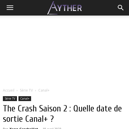
Accueil
Série TV
Canal+
Série TV
Canal+
The Crash Saison 2 : Quelle date de
sortie Canal+ ?
Par
Yann Grosboillot
-
18 avril 2023