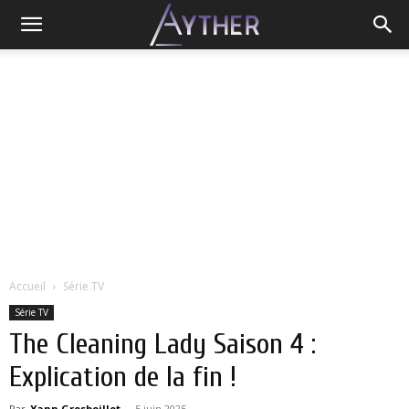
Accueil
Série TV
Série TV
The Cleaning Lady Saison 4 :
Explication de la fin !
Par
Yann Grosboillot
-
5 juin 2025