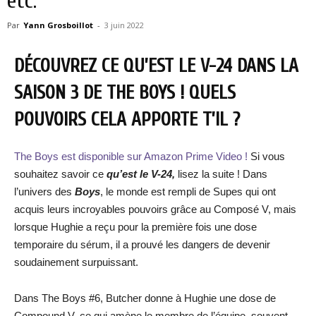
etc.
Par
Yann Grosboillot
-
3 juin 2022
DÉCOUVREZ CE QU’EST LE V-24 DANS LA
SAISON 3 DE THE BOYS ! QUELS
POUVOIRS CELA APPORTE T’IL ?
The Boys est disponible sur Amazon Prime Video !
Si vous
souhaitez savoir ce
qu’est le V-24,
lisez la suite ! Dans
l’univers des
Boys
, le monde est rempli de Supes qui ont
acquis leurs incroyables pouvoirs grâce au Composé V, mais
lorsque Hughie a reçu pour la première fois une dose
temporaire du sérum, il a prouvé les dangers de devenir
soudainement surpuissant.
Dans The Boys #6, Butcher donne à Hughie une dose de
Compound V, ce qui amène le membre de l’équipe, souvent