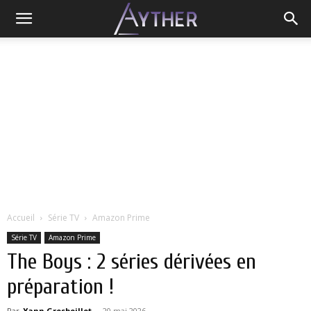
Accueil
Série TV
Amazon Prime
Série TV
Amazon Prime
The Boys : 2 séries dérivées en
préparation !
Par
Yann Grosboillot
-
20 mai 2026