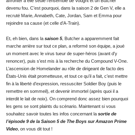
affronter à elle seule l’ensemble de Vought et un Butcher
devenu fou. C’est pourquoi, dans la saison 2 de Gen V, elle a
recruté Marie, Annabeth, Cate, Jordan, Sam et Emma pour
rejoindre sa cause (et celle d’A-Train).
Et, eh bien, dans la
saison 5
, Butcher a apparemment fait
marche arrière sur tout ce plan, a reformé son équipe, a joué
un moment avec le virus tueur de super-héros (avant d’y
renoncer), puis s’est mis à la recherche du Compound V-One.
L’ascension de Homelander au rôle de dirigeant de facto des
États-Unis était prometteuse, et tout ce qu’il a fait, c’est mettre
fin à la liberté d’expression, ressusciter Soldier Boy (puis le
remettre en sommeil), et devenir immortel (après quoi il a
interdit le lait de noix). On comprend donc assez bien pourquoi
les gens se sont plaints du scénario. Maintenant si vous
souhaitez savoir toutes les infos concernant la
sortie de
l’épisode 9 de
la Saison 5 de The Boys sur Amazon Prime
Video
, on vous dit tout !