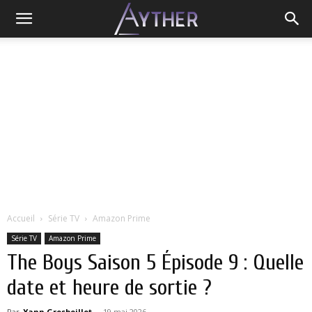
Accueil
Série TV
Amazon Prime
Série TV
Amazon Prime
The Boys Saison 5 Épisode 9 : Quelle
date et heure de sortie ?
Par
Yann Grosboillot
-
19 mai 2026