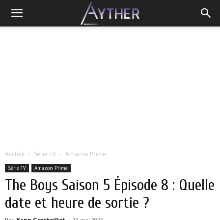
Accueil
Série TV
Amazon Prime
Série TV
Amazon Prime
The Boys Saison 5 Épisode 8 : Quelle
date et heure de sortie ?
Par
Yann Grosboillot
-
13 mai 2026