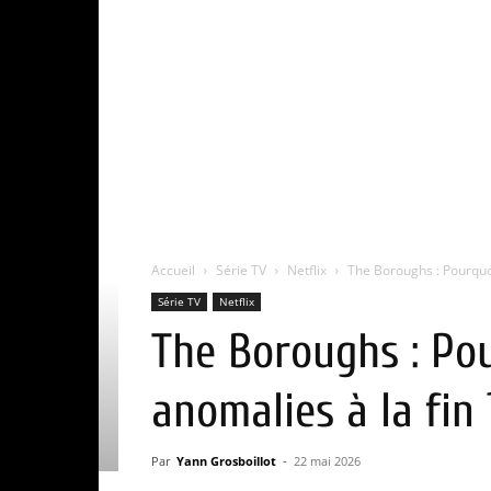
Accueil
Série TV
Netflix
The Boroughs : Pourquoi
Série TV
Netflix
The Boroughs : Pou
anomalies à la fin 
Par
Yann Grosboillot
-
22 mai 2026