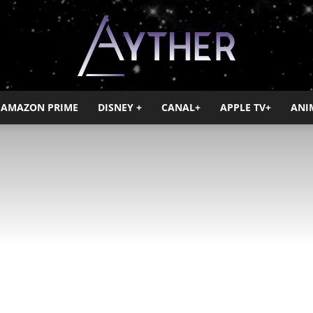
AMAZON PRIME
DISNEY +
CANAL+
APPLE TV+
ANI
Ayther