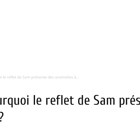
 le reflet de Sam présente des anomalies à...
rquoi le reflet de Sam pré
?