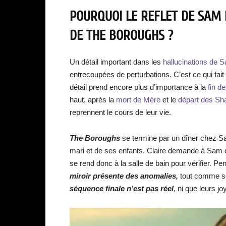
POURQUOI LE REFLET DE SAM 
DE THE BOROUGHS ?
Un détail important dans les
hallucinations de 
entrecoupées de perturbations. C’est ce qui fait
détail prend encore plus d’importance à la
fin de
haut, après la
mort de Mère
et le
départ des Sh
reprennent le cours de leur vie.
The Boroughs
se termine par un dîner chez Sa
mari et de ses enfants. Claire demande à Sam de 
se rend donc à la salle de bain pour vérifier.
miroir présente des anomalies,
tout comme ses
séquence finale n’est pas réel
, ni que leurs j