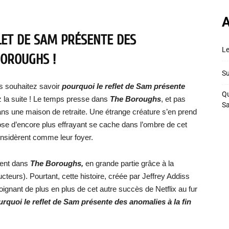
A
LET DE SAM PRÉSENTE DES
Le
BOROUGHS !
Su
s souhaitez savoir
pourquoi le reflet de Sam présente
Qu
z la suite ! Le temps presse dans
The Boroughs
, et pas
S
ns une maison de retraite. Une étrange créature s’en prend
ose d’encore plus effrayant se cache dans l’ombre de cet
onsidèrent comme leur foyer.
dent dans
The Boroughs,
en grande partie grâce à la
ucteurs). Pourtant, cette histoire, créée par Jeffrey Addiss
loignant de plus en plus de cet autre succès de Netflix au fur
rquoi le reflet de Sam présente des anomalies à la fin