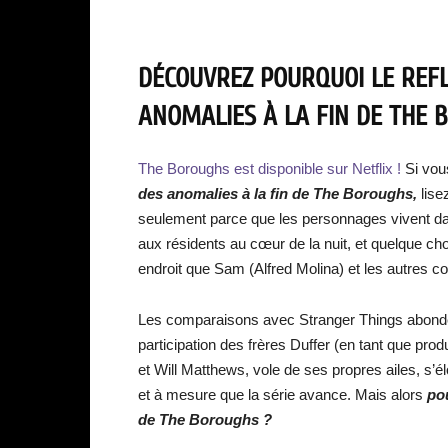
DÉCOUVREZ POURQUOI LE REF
ANOMALIES À LA FIN DE THE 
The Boroughs est disponible sur Netflix !
Si vou
des anomalies à la fin de The Boroughs
,
lise
seulement parce que les personnages vivent da
aux résidents au cœur de la nuit, et quelque ch
endroit que Sam (Alfred Molina) et les autres c
Les comparaisons avec Stranger Things abon
participation des frères Duffer (en tant que prod
et Will Matthews, vole de ses propres ailes, s’é
et à mesure que la série avance. Mais alors
pou
de The Boroughs ?