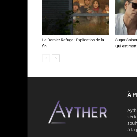
Le Dernier Refuge : Explication de la
Sugar Saison 
fin !
Qui est mort
À 
Ayth
séri
souh
à la