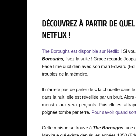
DÉCOUVREZ À PARTIR DE QUEL
NETFLIX !
The Boroughs est disponible sur Netflix !
Si vou
Boroughs,
lisez la suite ! Grace regarde Jeopa
FaceTime quotidien avec son mari Edward (Ed Be
troubles de la mémoire.
Il n’arrête pas de parler de « la chouette dans le
dans la nuit, elle est réveillée par un bruit. Alor
monstre aux yeux perçants. Puis elle est attrapée
poignée tombe par terre.
Pour savoir quand sorti
Cette maison se trouve à
The Boroughs
, une 
Mexique qui existe depuis les années 1950 (Edw