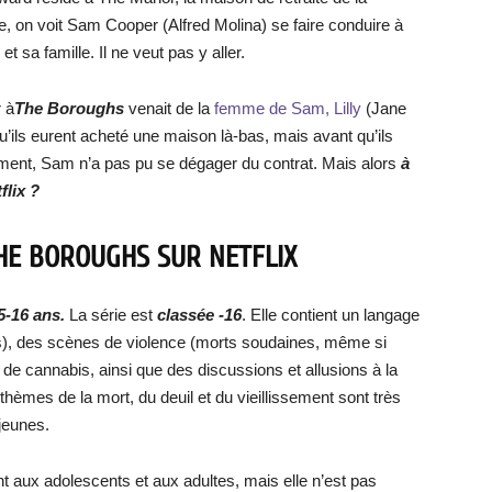
, on voit Sam Cooper (Alfred Molina) se faire conduire à
et sa famille. Il ne veut pas y aller.
 à
The Boroughs
venait de la
femme de Sam, Lilly
(Jane
ils eurent acheté une maison là-bas, mais avant qu’ils
ent, Sam n’a pas pu se dégager du contrat. Mais alors
à
flix ?
THE BOROUGHS SUR NETFLIX
5-16 ans.
La série est
classée -16
. Elle contient un langage
s), des scènes de violence (morts soudaines, même si
e cannabis, ainsi que des discussions et allusions à la
thèmes de la mort, du deuil et du vieillissement sont très
jeunes.
nt aux adolescents et aux adultes, mais elle n’est pas