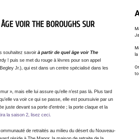
A
 ÂGE VOIR THE BOROUGHS SUR
Ma
Ja
Ma
s souhaitez savoir
à partir de quel âge voir The
la 
rdy ! puis se met du rouge à lèvres pour son appel
On
gley Jr.), qui est dans un centre spécialisé dans les
to
 mur », mais elle lui assure qu’elle n’est pas là. Plus tard
s qu’elle va voir ce qui se passe, elle est poursuivie par un
 juste devant sa porte d’entrée ; la porte claque et la
ra la saison 2, lisez ceci.
communauté de retraités au milieu du désert du Nouveau-
ard réside à The Manor, la maison de retraite de la