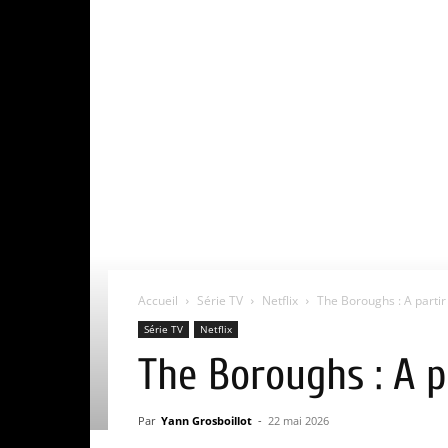
Accueil
Série TV
Netflix
The Boroughs : A partir
Série TV
Netflix
The Boroughs : A p
Par
Yann Grosboillot
-
22 mai 2026