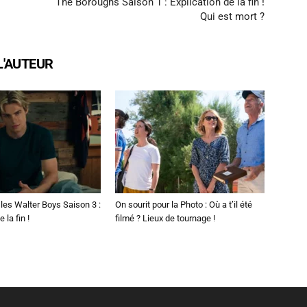
The Boroughs Saison 1 : Explication de la fin !
Qui est mort ?
L'AUTEUR
les Walter Boys Saison 3 :
On sourit pour la Photo : Où a t’il été
 la fin !
filmé ? Lieux de tournage !