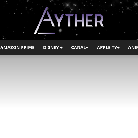
AMAZON PRIME
DISNEY +
CANAL+
APPLE TV+
ANI
Ayther