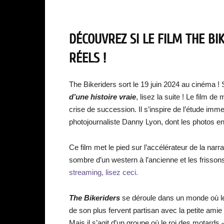
DÉCOUVREZ SI LE FILM THE BI
RÉELS !
The Bikeriders sort le 19 juin 2024 au cinéma ! 
d’une histoire vraie
, lisez la suite ! Le film d
crise de succession. Il s’inspire de l’étude im
photojournaliste Danny Lyon, dont les photos en 
Ce film met le pied sur l’accélérateur de la nar
sombre d’un western à l’ancienne et les frisso
streaming, lisez ceci.
The Bikeriders
se déroule dans un monde où le c
de son plus fervent partisan avec la petite amie 
Mais il s’agit d’un groupe où le roi des motards 