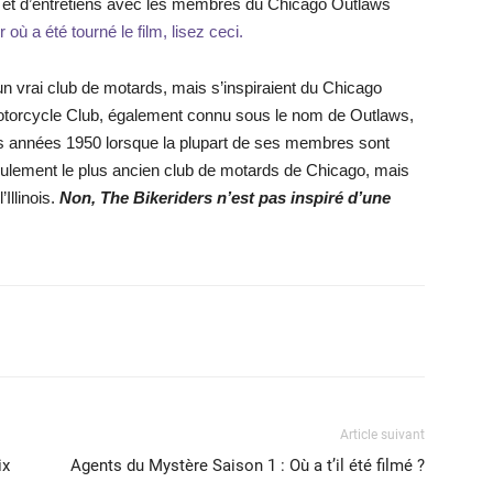
nc et d’entretiens avec les membres du Chicago Outlaws
 où a été tourné le film, lisez ceci.
n vrai club de motards, mais s’inspiraient du Chicago
torcycle Club, également connu sous le nom de Outlaws,
es années 1950 lorsque la plupart de ses membres sont
eulement le plus ancien club de motards de Chicago, mais
Illinois.
Non, The Bikeriders n’est pas inspiré d’une
X
WhatsApp
Email
Article suivant
ix
Agents du Mystère Saison 1 : Où a t’il été filmé ?