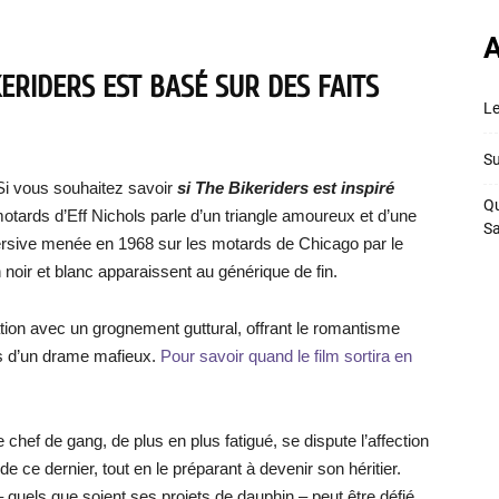
A
KERIDERS EST BASÉ SUR DES FAITS
Le
Su
Si vous souhaitez savoir
si
The Bikeriders
est inspiré
Qu
e motards d’Eff Nichols parle d’un triangle amoureux et d’une
S
mersive menée en 1968 sur les motards de Chicago par le
noir et blanc apparaissent au générique de fin.
ration avec un grognement guttural, offrant le romantisme
ns d’un drame mafieux.
Pour savoir quand le film sortira en
hef de gang, de plus en plus fatigué, se dispute l’affection
de ce dernier, tout en le préparant à devenir son héritier.
– quels que soient ses projets de dauphin – peut être défié