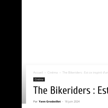
Accueil
Cinéma
The Bikeriders : Est ce inspiré d’un
Cinéma
The Bikeriders : Es
Par
Yann Grosboillot
-
18 juin 2024