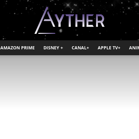
AMAZON PRIME
DISNEY +
CANAL+
APPLE TV+
ANI
Ayther