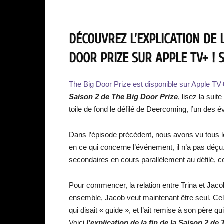
DÉCOUVREZ L’EXPLICATION DE L
DOOR PRIZE SUR APPLE TV+ ! S
The Big Door Prize est disponible sur Apple T
Saison 2 de The Big Door Prize
, lisez la sui
toile de fond le défilé de Deercoming, l’un des 
Dans l’épisode précédent, nous avons vu tous le
en ce qui concerne l’événement, il n’a pas déçu.
secondaires en cours parallèlement au défilé, c
Pour commencer, la relation entre Trina et Jaco
ensemble, Jacob veut maintenant être seul. Cela 
qui disait « guide », et l’ait remise à son père
Voici
l’explication de la fin de la Saison 2 d