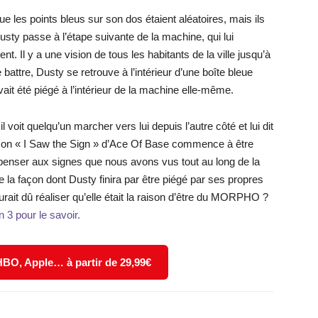
e les points bleus sur son dos étaient aléatoires, mais ils
ty passe à l’étape suivante de la machine, qui lui
nt. Il y a une vision de tous les habitants de la ville jusqu’à
e battre, Dusty se retrouve à l’intérieur d’une boîte bleue
it été piégé à l’intérieur de la machine elle-même.
 il voit quelqu’un marcher vers lui depuis l’autre côté et lui dit
chanson « I Saw the Sign » d’Ace Of Base commence à être
penser aux signes que nous avons vus tout au long de la
 de la façon dont Dusty finira par être piégé par ses propres
urait dû réaliser qu’elle était la raison d’être du MORPHO ?
n 3 pour le savoir.
 HBO, Apple… à partir de 29,99€