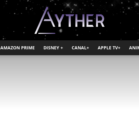
AMAZON PRIME
DISNEY +
CANAL+
APPLE TV+
ANI
Ayther