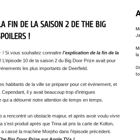
A
A FIN DE LA SAISON 2 DE THE BIG
Ma
POILERS !
Ja
Ma
V+
! Si vous souhaitez connaitre
l’explication de la fin de la
la 
te ! L’épisode 10 de la saison 2 du Big Door Prize avait pour
On
événements les plus importants de Deerfield.
to
s habitants de la ville se préparer pour cet événement, et
 Cependant, il y avait beaucoup trop d’intrigues
e qui a détourné notre attention de temps en temps.
b a rencontré un obstacle majeur, et après avoir voulu vivre
s’est produit après que Trina ait pris la carte de Kolton,
 qui a cassé la machine Morpho dans l’épisode précédent.
e The Big Door Prize sur Apple TV+ !