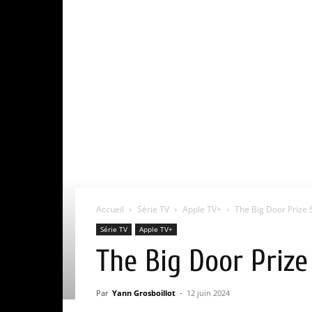
Accueil
Série TV
Apple TV+
The Big Door Prize Sa
Série TV
Apple TV+
The Big Door Prize 
Par
Yann Grosboillot
-
12 juin 2024