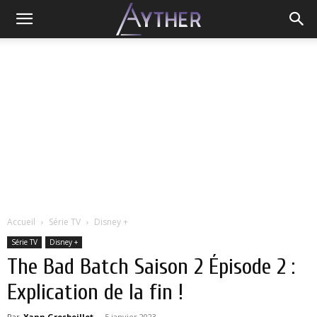
Accueil
Série TV
Disney +
Série TV
Disney +
The Bad Batch Saison 2 Épisode 2 :
Explication de la fin !
Par
Yann Grosboillot
-
5 janvier 2023