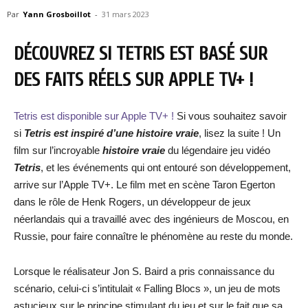
Par
Yann Grosboillot
-
31 mars 2023
DÉCOUVREZ SI TETRIS EST BASÉ SUR
DES FAITS RÉELS SUR APPLE TV+ !
Tetris est disponible sur Apple TV+ !
Si vous souhaitez savoir
si
Tetris est inspiré d’une histoire vraie
, lisez la suite ! Un
film sur l’incroyable
histoire vraie
du légendaire jeu vidéo
Tetris
, et les événements qui ont entouré son développement,
arrive sur l’Apple TV+. Le film met en scène Taron Egerton
dans le rôle de Henk Rogers, un développeur de jeux
néerlandais qui a travaillé avec des ingénieurs de Moscou, en
Russie, pour faire connaître le phénomène au reste du monde.
Lorsque le réalisateur Jon S. Baird a pris connaissance du
scénario, celui-ci s’intitulait « Falling Blocs », un jeu de mots
astucieux sur le principe stimulant du jeu et sur le fait que sa