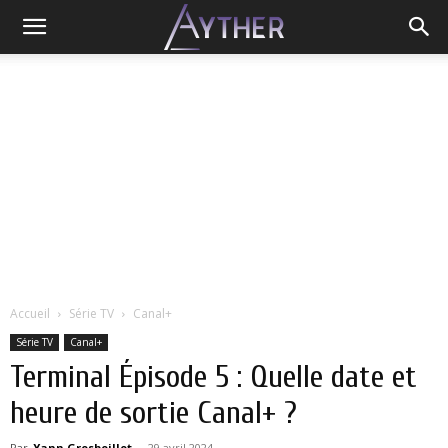
Accueil
Série TV
Canal+
Série TV
Canal+
Terminal Épisode 5 : Quelle date et
heure de sortie Canal+ ?
Par
Yann Grosboillot
-
29 avril 2024